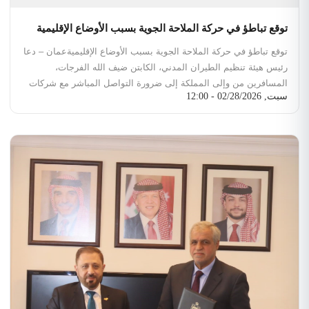
توقع تباطؤ في حركة الملاحة الجوية بسبب الأوضاع الإقليمية
توقع تباطؤ في حركة الملاحة الجوية بسبب الأوضاع الإقليمية
عمان – دعا
رئيس هيئة تنظيم الطيران المدني، الكابتن ضيف الله الفرجات،
المسافرين من وإلى المملكة إلى ضرورة التواصل المباشر مع شركات
سبت, 02/28/2026 - 12:00
الطيران للتأكد من مواعيد رحلاتهم قبل التوجه إلى المطار.
وأوضح
الكابتن الفرجات في تصريح صحفي أن الأوضاع الراهنة التي تشهدها
المنطقة، وما رافقها من إغلاق للأجواء في بعض الدول المجاورة، قد
تفرز تباطؤاً في حركة الملاحة الجوية المعتادة. وأشار إلى أن هذا الإجراء
يأتي لضمان أعلى معايير السلامة وتفادي الازدحامات في صالات المطار
نتيجة أي تعديلات قد تطرأ على جداول الرحلات.
وأكدت الهيئة أنها تتابع الموقف عن كثب وبالتنسيق مع كافة الجهات
المعنية لضمان استمرارية العمل وتقديم التسهيلات اللازمة للمسافرين
في ظل الظروف الاستثنائية التي تمر بها المنطقة.