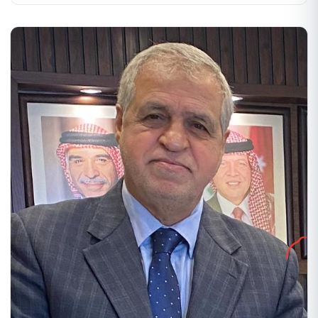
مقر الهيئة اليوم الخميس، سعادة المستشار حمد عبدالله المطروشي،
القائم بأعمال سفارة دولة الإمارات العربية المتحدة في عمّان.
تناول
اللقاء بحث العلاقات الثنائية المتميزة التي تربط البلدين الشقيقين في
قطاع الطيران والنقل الجوي، وسبل تعزيز أطر التعاون المشترك بما
يخدم المصالح المتبادلة. كما ركز الجانبان على تذليل كافة العقبات التي
قد تواجه المشغل الوطني "الملكية الأردنية"، بهدف زيادة عدد الرحلات
الجوية المتجهة إلى مختلف مطارات دولة الإمارات العربية المتحدة،
استجابةً للطلب المتزايد على هذا الخط الحيوي.
وشدد الكابتن الفرجات
خلال اللقاء على العمق الاستراتيجي للربط الجوي بين البلدين، مشيراً
إلى أن حصة المسافرين بين مطار الملكة علياء الدولي ومطارات دولة
الإمارات سجلت أرقاماً هي الأعلى ضمن الشبكة، حيث رفدت حركة
النقل الجوي ما نسبته 15% من إجمالي حركة المسافرين بما يقارب
1.5 مليون مسافر خلال عام 2025، مما يعكس حيوية التبادل التجاري
والسياحي بين الشقيقين.
من جانبه، أشاد سعادة المستشار حمد
المطروشي بالمستوى المتطور الذي وصل إليه قطاع الطيران في
الأردن، مؤكداً حرص دولة الإمارات على استمرارية التنسيق لتسهيل
حركة التنقل وتطوير آفاق التعاون الجوي.