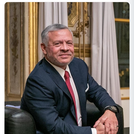
من قادة شركات الطيران، ورؤساء الجامعات، ونخبة من الخبراء في
القطاعات التنظيمية والتشغيلية والأكاديمية.
وأكد الكابتن الفرجات خلال
كلمته الافتتاحية على الدور الاستراتيجي الذي تضطلع به الهيئة كجهة
وحيدة مختصة بضمان أمن وسلامة الأجواء، مشدداً على أن الهيئة تعمل
جاهدة لمواءمة التشريعات الوطنية مع المعايير الدولية الصادرة عن
منظمة الطيران المدني الدولي (ICAO)، بما يخدم "رؤية التحديث
الاقتصادي" للأعوام 2026–2029.
وكانت أبرز مخرجات وتوصيات الملتقى
اعتماد مظلة حوكمة موحدة تجمع كافة الأطراف المعنية لتطوير القطاع
وضمان تكامل الأدوار.
مراجعة الأنظمة والقوانين لتعزيز جاذبية الاستثمار، ومعالجة ارتفاع
التكاليف التشغيلية والضرائب لزيادة التنافسية.
وإقرار خطة وطنية للطيران المستدام حتى عام 2035، والتحول نحو
المطارات الذكية وتكنولوجيا الطائرات المسيرة.
ودعم الدراسة الوطنية التي أطلقتها نقابة المهندسين لمواءمة مخرجات
التعليم مع احتياجات سوق العمل، لترسيخ مكانة الأردن كمركز إقليمي
للصيانة والتدريب.
واختتم البيان الصادر عن الهيئة تأكيدها على أن
المرحلة المقبلة ستشهد تحويل قطاع الطيران من خدمة نقل تقليدية
إلى صناعة استراتيجية مستدامة، قادرة على رفد الاقتصاد الوطني وخلق
فرص عمل نوعية للشباب الأردني.