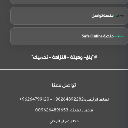
منصة تواصل
منصة Safe Online
# "بلغ- وهيئة – النزاهة - تحميك"
تواصل معنا
الهاتف الرئيسي:
-
96264799120+
96264892282+
فاكس الهيئة:
0096264891653
مطار عمان المدني