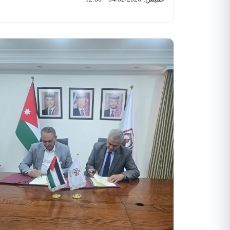
والإقليمية، وهي:
في تطور محوري
المدني الدولي
مونتريال، 1 أبريل 2026:
(فلاي دبي، العربية للطيران الشارقة، العربية للطيران
يعكس قوة وتماسك المجتمع الدولي، اعتمد مجلس
أبوظبي، العربية مصر، فلاي ناس، إير كايرو، الخطوط الجوية
منظمة الطيران المدني الدولي، خلال دورته الـ(237)،
القطرية، طيران الامارات، طيران الاتحاد، مصر للطيران،
قرارًا صارمًا وتاريخيًا استنادًا إلى ورقة عمل مشتركة
الخطوط الجوية الإثيوبية، طيران الشرق الأوسط اللبنانية،
مقدّمة من المملكة الاردنية الهاشمية، ومملكة
الخطوط العمانية، الخطوط اليمنية، فلاي عدن، الخطوط
البحرين، والمملكة العربية السعودية، وسلطنة عُمان،
العراقية، الرومانية، والأجنحة الليبية).
ودولة قطر، ودولة الكويت، ودولة الإمارات العربية
وفي المقابل، أوضح أن *16 شركة أجنبية* لا تزال متوقفة
المتحدة، وجمهورية مصر العربية، والمملكة المغربية.
عن التشغيل حتى الآن، رغم تقدمها بطلبات للحصول على
وقد أدان القرار بشكل قاطع الهجمات غير المشروعة
تصاريح للموسم الصيفي الذي بدأ في 28 آذار الماضي.
وعلى
التي نفذتها إيران، والتي باتت تشكّل تهديدًا مباشرًا
صعيد حركة الملاحة الدولية، أكد الفرجات أن الأسبوع الأخير
وخطيرًا لسلامة الطيران المدني الدولي في منطقة
شهد تطوراً إيجابياً لافتاً، مع إعادة فتح دول الجوار لأجوائها،
الشرق الأوسط.
وأدان المجلس الهجمات التي نفذتها
استعادت حركة العبور الجوي في المملكة نشاطها لتتجاوز ما
إيران منذ 28 فبراير 2026، باستخدام الصواريخ
نسبته 45% مما كانت عليه قبل الأزمة، مما يعزز دور الأردن
والطائرات بدون طيار، ضد دول مجلس التعاون لدول
كمركز حيوي وآمن للملاحة الجوية الدولية.
واختتم الكابتن
الخليج العربية (مملكة البحرين، دولة الكويت، سلطنة
الفرجات تصريحه بالإعلان عن انضمام ناقلات إضافية للجدول
عُمان، دولة قطر، المملكة العربية السعودية، ودولة
التشغيلي قريباً، حيث ستستأنف الخطوط الجوية التركية
الإمارات العربية المتحدة)، بالإضافة إلى المملكة
رحلاتها مطلع شهر أيار المقبل، فيما تباشر كل من الخطوط
الأردنية الهاشمية، معتبرًا أنها تمثل انتهاكًا لأحكام
الجوية الكويتية وطيران الجزيرة عملياتها من مطار الكويت
اتفاقية الطيران المدني الدولي (اتفاقية شيكاغو)