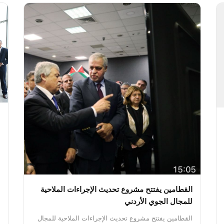
أرض الوطن بسلام.
وفي ختام اللقاء أعرب الكابتن ضيف الله
الفرجات عن شكره وتقديره للمهندس سامر المجالي
الرئيس التنفيذي ولإدارة الملكية الأردنية على ما قامت به
الشركة من إجراءات مهنية ومسؤولة في التعامل مع الحادث
وعلى سرعة الاستجابة والمتابعة الحثيثة للحالة الصحية
للطاقم مؤكداً أن ما قامت به الملكية الأردنية يجسد
مسؤوليتها الوطنية والمؤسسية وحرصها الدائم على رعاية
موظفيها والحفاظ على سلامتهم.
القطامين يفتتح مشروع تحديث الإجراءات الملاحية
للمجال الجوي الأردني
القطامين يفتتح مشروع تحديث الإجراءات الملاحية للمجال