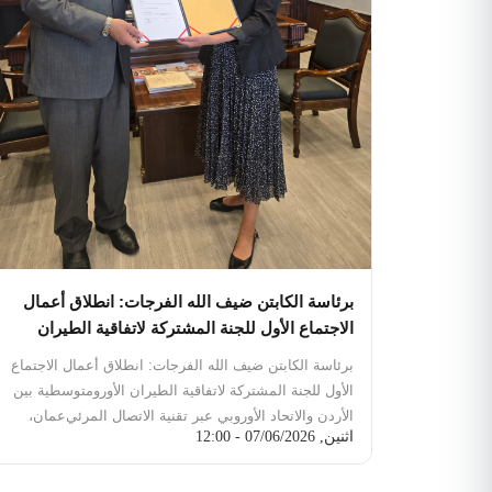
دولة الكويت الشقيقة:تعليق الرحلات الجوية مؤقتاً كإجراء
احترازي يستند إلى التقييمات الأمنية الراهنة، وتعد الوجهة
الوحيدة المشمولة بقرار التعليق في الوقت الحالي.
مملكة
البحرين الشقيقة:استئناف حركة الطيران وعودتها إلى
مسارها الطبيعي، عقب انتهاء فترة تعليق مؤقتة استمرت
لثلاثة أيام اقتضتها الضرورات الاحترازية.
دولة الإمارات
العربية المتحدة ودولة قطر الشقيقتين:استمرار تشغيل
الرحلات الجوية كالمعتاد ووفق الجداول المعتمدة دون أي
قيود تشغيلية.
وأهاب الكابتن ضيف الله الفرجات بالمسافرين
الكرام ضرورة التواصل المستمر مع شركات الطيران
المعنية لمتابعة أي تحديثات تطرأ على مواعيد رحلاتهم قبل
التوجه إلى المطارات.
برئاسة الكابتن ضيف الله الفرجات: انطلاق أعمال
الاجتماع الأول للجنة المشتركة لاتفاقية الطيران
الأورومتوسطية بين الأردن والاتحاد الأوروبي عبر
برئاسة الكابتن ضيف الله الفرجات: انطلاق أعمال الاجتماع
تقنية الاتصال المرئي
الأول للجنة المشتركة لاتفاقية الطيران الأورومتوسطية بين
الأردن والاتحاد الأوروبي عبر تقنية الاتصال المرئي
عمان،
اثنين, 07/06/2026 - 12:00
الأردن — 6 تموز 2026: عقدت هيئة تنظيم الطيران المدني،
اليوم الاثنين، أعمال الاجتماع الأول للجنة المشتركة المنبثقة
عن اتفاقية الطيران الأورومتوسطية بين المملكة الأردنية