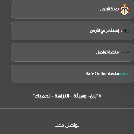
الرادع إلى الجهات المعنية في الأمم المتحدة.
بوابة الاردن
المتابعة المستمرة
: إبقاء هذه المسألة الحساسة
قيد المراجعة المستمرة.
واكد الكابتن ضيف الله الفرجات رئيس مجلس مفوضي
هيئة تنظيم الطيران المدني ان هذا القرار التاريخي يبعث
إستثمر في الأردن
برسالة لا لبس فيها "إن سلامة الطيران المدني الدولي
وسيادة الدول على أجوائها التزامان لا يمكن المساس بهما،
ولن يتردد مجلس منظمة الطيران المدني الدولي في
تفعيل جميع أدواته القانونية لحماية منظومة الطيران
منصة تواصل
العالمي من أي تهديدات عسكرية متهورة".
منصة Safe Online
# "بلغ- وهيئة – النزاهة - تحميك"
تواصل معنا