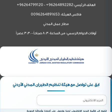
الهاتف الرئيسي:
-
96264799120+
96264892282+
فاكس الهيئة:
0096264891653
مطار عمان المدني
أوقات الدوام الرسمي: من الساعة 8:30 صباحاً - 3:30 عصراً
ابق على تواصل مع هيئة تنظيم الطيران المدني الأردني
انضم إلى قائمة البريد الإلكتروني لدينا واحصل على أخبارنا وأحداثنا الدورية