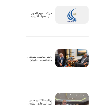
حركة العبور الجوي
عبر الأجواء الأردنية
تسير بشكل طبيعي
رئيس مجلس مفوضي
هيئة تنظيم الطيران
المدني يبحث سبل
التعاون وتذليل
التحديات التشغيلية مع
السفير الأذربيجاني
برئاسة الكابتن ضيف
الله الفرجات: انطلاق