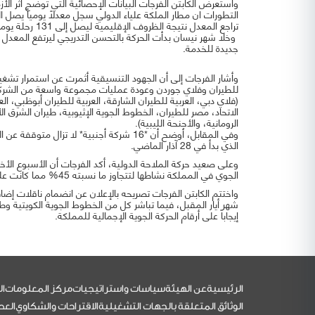
واستعرض الكابتن الفرجات البيانات الإحصائية التي توضح أثر الأز
التطورات ان مطار الملكة علياء الدولي سجل معدلاً يومياً يصل الى 241 رحلة خلال شهر شباط قبل الازمة الاخيرة الا انه وخلال شه
تراجع المعدل نتيجة الظروف الإقليمية ليصل إلى 131 رحلة يوميا
جديدة للخدمة.
وأشار الفرجات إلى أن الجهود التنسيقية أثمرت عن استمرار تشغي
للطيران وفلاي جوردن وعودة عمليات مجموعة واسعة من الشركا
(فلاي دبي، العربية للطيران الشارقة، العربية للطيران أبوظبي، ال
الاتحاد، مصر للطيران، الخطوط الجوية الإثيوبية، طيران الشرق ا
الرومانية، والأجنحة الليبية).
وفي المقابل، أوضح أن *16 شركة أجنبية* ل
الذي بدأ في 28 آذار الماضي.
وعلى صعيد حركة الملاحة الدولية، أكد الفرجات أن الأسبوع الأخير ش
الجوي في المملكة نشاطها لتتجاوز ما نسبته 45% مما كانت عليه قبل الأزمة، مما يعزز دور الأردن كمركز حيوي وآمن للملاحة الجوية الدولية.
واختتم الكابتن الفرجات تصريحه بالإعلان عن انضمام ناقلات إضا
شهر أيار المقبل، فيما تباشر كل من الخطوط الجوية الكويتية وط
إيجاباً على أرقام الحركة الجوية الإجمالية للمملكة.
التذييل
الرئيسية
عن الهيئة
سياسات واستراتيجيات
مركز المعلومات
ال
الوثائق المتعلقة بالجهات التشغيلية
الاقتراحات والشكاوي
العط