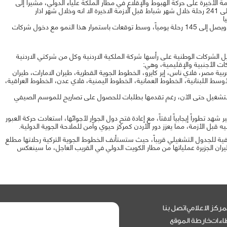
مة الأخيرة على حركة الهبوط والإقلاع في مطار الملكة علياء الدولي، مشيراً إلى
ر اذار
وخلا شهر نيسان بدأت الحركة بالتحسن التدريجي ليرتفع المعدل ويصل إلى 145 رحلة يومياً، وسط توقعات باستمرار هذا النمو مع دخول شركات
ل الشركات الوطنية على رأسها شركة الملكية الاردنية وكل من شركتي الاردنية
ت الأجنبية والإقليمية، وهي:
عربية مصر، فلاي ناس، إير كايرو، الخطوط الجوية القطرية، طيران الامارات، طيران
لأوسط اللبنانية، الخطوط العمانية، الخطوط اليمنية، فلاي عدن، الخطوط العراقية،
ا تزال متوقفة عن التشغيل حتى الآن، رغم تقدمها بطلبات للحصول على تصاريح للموسم الصيفي
هد تطوراً إيجابياً لافتاً، مع إعادة فتح دول الجوار لأجوائها، استعادت حركة العبور
فية للجدول التشغيلي قريباً، حيث ستستأنف الخطوط الجوية التركية رحلاتها مطلع
يران الجزيرة عملياتها من مطار الكويت الدولي في القريب العاجل، ما سينعكس
مركز الاعلامي
اتصل بنا
اءات
خارطة الموقع