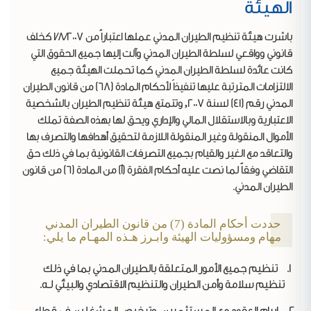
الهيئة
الجماعي
التطوير
باشرت هيئة تنظيم الطيران المدني عملها اعتباراً من 1/8/2007 كخلف
والتحسين
قانوني وواقعي لسلطة الطيران المدني وآلت إليها جميع الحقوق التي
المستمر
كانت عائدة لسلطة الطيران المدني كما تحملت الهيئة جميع
الاجتهاد
الالتزامات المترتبة عليها تنفيذاَ لأحكام المادة (68) من قانون الطيران
الابداع
المدني رقم (41) لسنة 2007, وتتمتع هيئة تنظيم الطيران بالشخصية
والابتكار
الاعتبارية وبالاستقلال المالي والإداري ويحق لها بهذه الصفة تملك
المسؤولية
الأموال المنقولة وغير المنقولة اللازمة لتحقيق أهدافها والتصرف بها
المجتمعية
والتعاقد مع الغير والقيام بجميع التصرفات القانونية بما في ذلك حق
التقاضي وفقاً لما نصت عليه أحكام الفقرة (أ) من المادة (6) من قانون
الطيران المدني.
حددت أحكام المادة (7) من قانون الطيران المدني
مهام ومسؤوليات الهيئة وابـرز هـذه المهـام ما يلي:
تنظيم جميع الأمور المتعلقة بالطيران المدني بما في ذلك
تنظيم سلامة وأمن الطيران والتنظيم الاقتصادي والبيئي لـه.
إبرام العقود مع المستثمرين, وترخيص المشغلين في قطاع