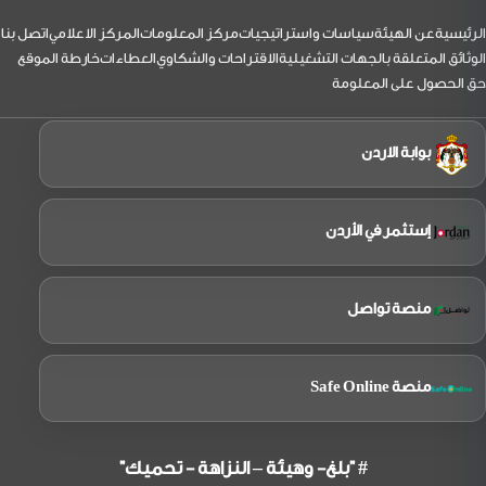
لتذييل
الرئيسية
عن الهيئة
سياسات واستراتيجيات
مركز المعلومات
المركز الاعلامي
اتصل بنا
الوثائق المتعلقة بالجهات التشغيلية
الاقتراحات والشكاوي
العطاءات
خارطة الموقع
حق الحصول على المعلومة
بوابة الاردن
إستثمر في الأردن
منصة تواصل
منصة Safe Online
# "بلغ- وهيئة – النزاهة - تحميك"