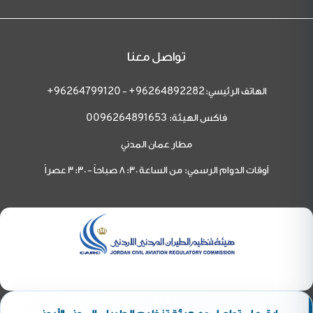
تواصل معنا
الهاتف الرئيسي:
-
96264799120+
96264892282+
فاكس الهيئة:
0096264891653
مطار عمان المدني
أوقات الدوام الرسمي: من الساعة 8:30 صباحاً - 3:30 عصراً