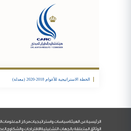
ter
acebook
Share
الخطة الاستراتيجية للأعوام 2018-2020 (معدلة)
تحمبل الملف
التذييل
الرئيسية
عن الهيئة
سياسات واستراتيجيات
مركز المعلومات
ال
الوثائق المتعلقة بالجهات التشغيلية
الاقتراحات والشكاوي
العط