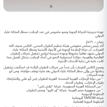
عودة تدريجية للحركة الجوية ونمو ملموس في عدد الرحلات بمطار الملكة علياء
الدولي
عمان – ٣١ اذار
أكد رئيس مجلس مفوضي هيئة تنظيم الطيران المدني، الكابتن ضيف الله
الفرجات، أن حركة الملاحة الجوية في الأجواء الأردنية ومطار الملكة علياء
الدولي تشهد تعافياً ملحوظاً وعودة تدريجية لبرامج تشغيل شركات الطيران
العالمية والعربية، مؤكداً استمرارية النمو في أعداد الرحلات بشكل أفضل مما
كانت عليه في بداية الأحداث الأخيرة.
وصرح الكابتن الفرجات بأن عدداً من شركات الطيران الرائدة قد استأنفت تشغيل
رحلاتها من وإلى مطار الملكة علياء الدولي بعد فترة توقف مؤقتة، ومن أبرز
هذه الشركات
* من دولة الإمارات العربية المتحدة: العربية للطيران (من أبو ظبي والشارقة)،
طيران الإمارات، وطيران الاتحاد.
* من المملكة العربية السعودية: شركة "فلاي ناس"
* من جمهورية مصر العربية: شركة "إير كايرو" ومصر للطيران.
الخطوط الإثيوبية
شركة TAROM الرومانية
الخطوط الجوية العمانية