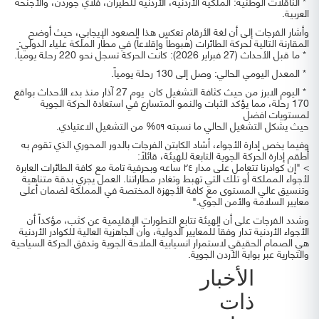
* الناقلات الوطنية: الملكية الأردنية، الأردنية للطيران، فلاي جوردن، والأجنحة
العربية.
وأشار الفرجات إلى أن لغة الأرقام تعكس هذا الصعود الإيجابي، حيث أوضح
المقارنة التالية لحركة الطائرات (هبوطاً وإقلاعاً) في مطار الملكة علياء الدولي:
* ما قبل الأحداث (27 فبراير 2026): كانت الحركة تسجل نحو 220 رحلة يومياً.
* المعدل اليومي الحالي: وصل إلى 130 رحلة يومياً.
* اليوم الابرز من حيث كثافة التشغيل كان يوم 27 آذار منذ بدء الأحداث بواقع
170 رحلة، مما يؤكد الثبات والنمو المتسارع في استعادة الحركة الجوية
لمستويات افضل
حيث يشكل التشغيل الحالي ما نسبته ٥٩% من التشغيل الاعتيادي.
وفيما يخص إدارة الأجواء، أشاد الكابتن الفرجات بالدور المحوري الذي تقوم به
أطقم إدارة الحركة الجوية التابعة للهيئة، قائلاً:
> "إن كوادرنا تتعامل على مدار ٢٤ ساعه وبحرفية تامة مع كافة الطائرات العابرة
لأجواء المملكة أو تلك التي تهبط وتغادر مطاراتنا. العمل يجري بدقة متناهية
وتنسيق عالي المستوى مع كافة الأجهزة المختصة في المملكة لضمان أعلى
معايير السلامة والأمن الجوي."
وشدد الفرجات على أن الهيئة تتابع التطورات الإقليمية عن كثب، مؤكداً أن
الأجواء الأردنية تدار وفقاً للمعايير الدولية، وأن الجاهزية العالية للكوادر الأردنية
هي الصمام الحقيقي لاستمرار انسيابية الملاحة الجوية وتدفق الحركة السياحية
والتجارية عبر بوابة الأردن الجوية.
الأخبار
ذات