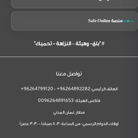
منصة Safe Online
# "بلغ- وهيئة – النزاهة - تحميك"
تواصل معنا
الهاتف الرئيسي:
-
96264799120+
96264892282+
فاكس الهيئة:
0096264891653
مطار عمان المدني
أوقات الدوام الرسمي: من الساعة 8:30 صباحاً - 3:30 عصراً