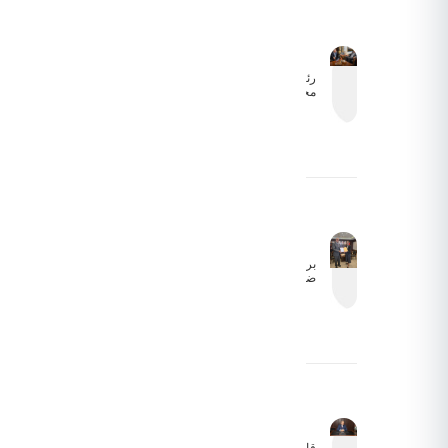
طبيعي
رئيس
مجلس
مفوضي
هيئة تنظيم
الطيران
المدني
يبحث سبل
التعاون
وتذليل
التحديات
التشغيلية
مع السفير
الأذربيجاني
برئاسة الكابتن
ضيف الله
الفرجات:
انطلاق أعمال
الاجتماع الأول
للجنة
المشتركة
لاتفاقية
الطيران
الأورومتوسطية
بين الأردن
والاتحاد
الأوروبي عبر
تقنية الاتصال