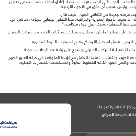
طاً حصراً بالدول التي اتخذت قرارات سيادية بإغلاق أجوائها، مما استدعى تعليق
هات، وليس بسبب أي عائق في الأجواء الأردنية.
دء مرحلة جديدة من التعافي الجوي، حيث قال:
، لا سيما الأجواء السورية والعراقية. هذا التطور الإيجابي سيؤدي مباشرة إلى
يعيد ربط المنطقة بشبكة نقل جوي متكاملة."
ثمارها على قطاع الطيران المحلي، وتمثلت باستئناف العديد من شركات الطيران
 الأردني بفضل استقرار الأوضاع وفتح المسارات الجوية المجاورة.
ليف التشغيلية لشركات الطيران ويشجع على زيادة عدد الرحلات الجوية
احه الجويه والكفاءات الفنية للتعامل مع الزيادة المتوقعة في حركة العبور الجوي
سلامة والأمن الجوي لكافة الخطوط العابرة والمستخدمة للمطارات الأردنية.
مركز الاعلامي
اتصل بنا
اءات
خارطة الموقع