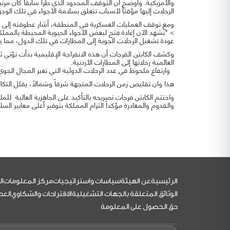
والأمريكية. وأوضح أن التوقف المحدود الذي طرأ سابقاً كان مرتب
الرحلات إليها مؤقتاً لأسباب تتعلق بسلامة الأجواء في تلك الوج
ومع توقف العمليات العسكرية في المنطقة، أشار عطوفته إلى ب
> "نشهد الآن إعادة فتح لبعض الأجواء الحيوية المحيطة بالمملكة
عودة تشغيل الرحلات الجوية إلى المطارات في تلك الدول، مما 
وكشف الكابتن الفرجات أن هذه الانفراجة الإقليمية بدأت تؤتي 
العالمية رحلاتها إلى المطارات الأردنية.
وارتفاع ملحوظ في عدد الرحلات الدولية التي تعبر المجال الجوي
هذا وان تقليص زمن الرحلات المتجهة شرقاً وشمالاً، يقلل التكا
واختتم الكابتن فرجات تصريحه بالتأكيد على الجاهزية العالية للمل
والقدوم والمغادرة مؤكداً التزام المملكة بتوفير أعلى معايير ال
التذييل
الرئيسية
عن الهيئة
سياسات واستراتيجيات
مركز المعلومات
ال
الوثائق المتعلقة بالجهات التشغيلية
الاقتراحات والشكاوي
العط
حق الحصول على المعلومة