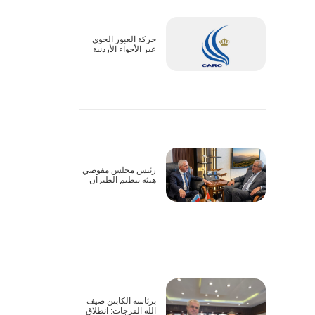
حركة العبور الجوي
عبر الأجواء الأردنية
تسير بشكل طبيعي
رئيس مجلس مفوضي
هيئة تنظيم الطيران
المدني يبحث سبل
التعاون وتذليل
التحديات التشغيلية مع
السفير الأذربيجاني
برئاسة الكابتن ضيف
الله الفرجات: انطلاق