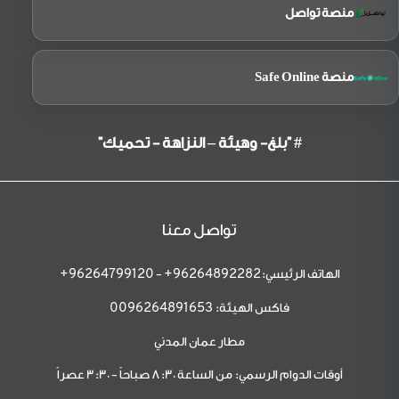
منصة تواصل
منصة Safe Online
# "بلغ- وهيئة – النزاهة - تحميك"
تواصل معنا
الهاتف الرئيسي:
-
96264799120+
96264892282+
فاكس الهيئة:
0096264891653
مطار عمان المدني
أوقات الدوام الرسمي: من الساعة 8:30 صباحاً - 3:30 عصراً