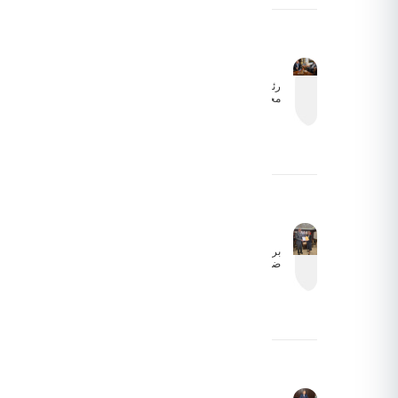
بشكل
طبيعي
رئيس
مجلس
مفوضي
هيئة تنظيم
الطيران
المدني
يبحث سبل
التعاون
وتذليل
التحديات
التشغيلية
مع السفير
الأذربيجاني
برئاسة الكابتن
ضيف الله
الفرجات:
انطلاق أعمال
الاجتماع الأول
للجنة
المشتركة
لاتفاقية
الطيران
الأورومتوسطية
بين الأردن
والاتحاد