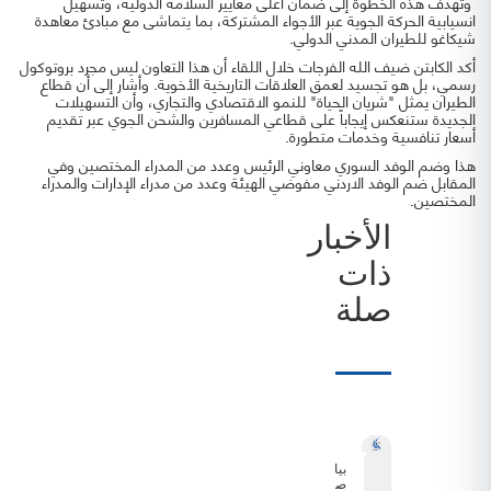
وتهدف هذه الخطوة إلى ضمان أعلى معايير السلامة الدولية، وتسهيل
انسيابية الحركة الجوية عبر الأجواء المشتركة، بما يتماشى مع مبادئ معاهدة
شيكاغو للطيران المدني الدولي.
أكد الكابتن ضيف الله الفرجات خلال اللقاء أن هذا التعاون ليس مجرد بروتوكول
رسمي، بل هو تجسيد لعمق العلاقات التاريخية الأخوية. وأشار إلى أن قطاع
الطيران يمثل "شريان الحياة" للنمو الاقتصادي والتجاري، وأن التسهيلات
الجديدة ستنعكس إيجاباً على قطاعي المسافرين والشحن الجوي عبر تقديم
أسعار تنافسية وخدمات متطورة.
هذا وضم الوفد السوري معاوني الرئيس وعدد من المدراء المختصين وفي
المقابل ضم الوفد الاردني مفوضي الهيئة وعدد من مدراء الإدارات والمدراء
المختصين.
الأخبار
ذات
صلة
بيان
صحفي