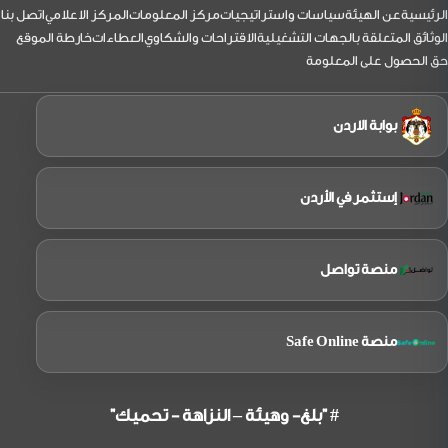
نائب
لتذييل
الرئيسية
عن الهيئة
سياسات واستراتيجيات
مركز المعلومات
المركز الاعلامي
اتصل بنا
الرئيس
بزيارة
الوثائق المتعلقة بالجهات التشغيلية
الاقتراحات والشكاوي
العطاءات
خارطة الموقع
إلى
حق الحصول على المعلومة
شركة
الملكية
الاردنية
بوابة الاردن
إستثمر في الأردن
منصة تواصل
منصة Safe Online
# "بلغ- وهيئة – النزاهة - تحميك"