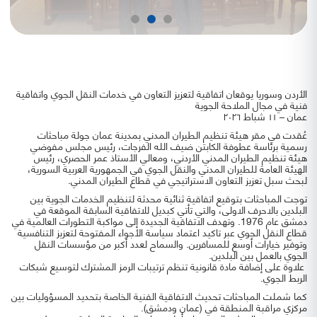
الأردن وسوريا يوقعان اتفاقية لتعزيز التعاون في خدمات النقل الجوي واتفاقية
فنية في مجال الملاحة الجوية
عمان – ١١ شباط ٢٠٢٦
عُقدت في مقر هيئة تنظيم الطيران المدني بمدينة عمان جولة مباحثات
رسمية برئاسة عطوفة الكابتن ضيف الله الفرجات، رئيس مجلس مفوضي
هيئة تنظيم الطيران المدني الأردني، ومعالي الأستاذ عمر الحصري، رئيس
الهيئة العامة للطيران المدني والنقل الجوي في الجمهورية العربية السورية،
لبحث سبل تعزيز التعاون الاستراتيجي في قطاع الطيران المدني.
توجت المباحثات بتوقيع اتفاقية ثنائية محدثة لتنظيم الخدمات الجوية بين
البلدين بالاحرف الاولى، والتي تأتي كبديل للاتفاقية السابقة الموقعة في
دمشق عام 1976. وتهدف الاتفاقية الجديدة إلى مواكبة التطورات العالمية في
قطاع النقل الجوي عبر تاكيد اعتماد سياسة الأجواء المفتوحة لتعزيز التنافسية
وتوفير خيارات أوسع للمسافرين. والسماح لعدد أكبر من مؤسسات النقل
الجوي بالعمل بين البلدين.
علاوة على إضافة مادة قانونية تنظم ترتيبات الرمز المشترك لتوسيع شبكات
الربط الجوي.
كما شملت المباحثات تحديث الاتفاقية الفنية الخاصة بتحديد المسؤوليات بين
مركزي مراقبة المنطقة في (عمان ودمشق).