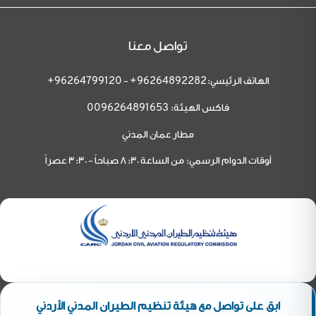
تواصل معنا
الهاتف الرئيسي:
-
96264799120+
96264892282+
فاكس الهيئة:
0096264891653
مطار عمان المدني
أوقات الدوام الرسمي: من الساعة 8:30 صباحاً - 3:30 عصراً
ابق على تواصل مع هيئة تنظيم الطيران المدني الأردني