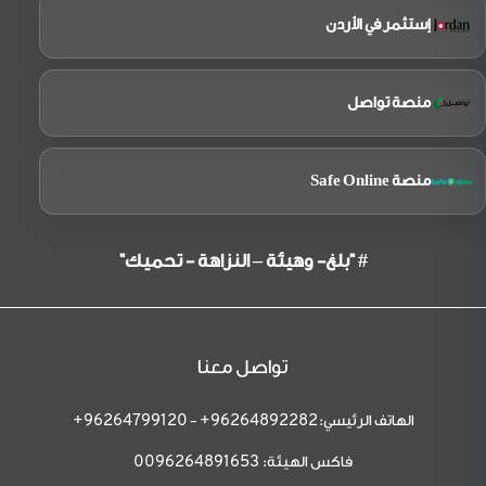
إستثمر في الأردن
منصة تواصل
منصة Safe Online
# "بلغ- وهيئة – النزاهة - تحميك"
تواصل معنا
الهاتف الرئيسي:
-
96264799120+
96264892282+
فاكس الهيئة:
0096264891653