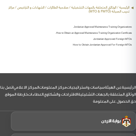
الرئيسية
/ الوثائق المتعلقة بالجهات التشغيلية /
صلاحية الطائرات
/ الشهادات و التراخيص / مراكز
تدريب الصيانة (MTO & FMTO)
Jordanian Approved Maintenance Training Organizations.
How to Obtain an Approved Maintenance Training Organization Certificate.
Jordanian Approved Foreign MTOs
How to Obtain Jordanian Approval For Foreign MTOs
لتذييل
الرئيسية
عن الهيئة
سياسات واستراتيجيات
مركز المعلومات
المركز الاعلامي
اتصل بنا
الوثائق المتعلقة بالجهات التشغيلية
الاقتراحات والشكاوي
العطاءات
خارطة الموقع
حق الحصول على المعلومة
بوابة الاردن