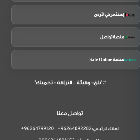
إستثمر في الأردن
منصة تواصل
منصة Safe Online
# "بلغ- وهيئة – النزاهة - تحميك"
تواصل معنا
الهاتف الرئيسي:
-
96264799120+
96264892282+