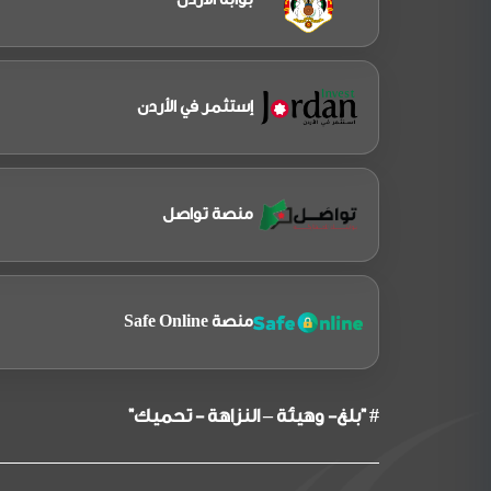
إستثمر في الأردن
منصة تواصل
منصة Safe Online
# "بلغ- وهيئة – النزاهة - تحميك"