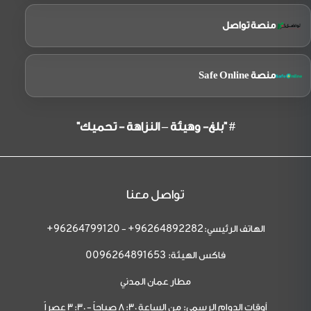
منصة تواصل
منصة Safe Online
# "بلغ- وهيئة – النزاهة - تحميك"
تواصل معنا
الهاتف الرئيسي:
-
96264799120+
96264892282+
فاكس الهيئة:
0096264891653
مطار عمان المدني
أوقات الدوام الرسمي: من الساعة 8:30 صباحاً - 3:30 عصراً