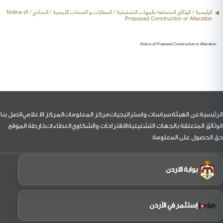
الرئيسية
/ الوثائق المتعلقة بالجهات التشغيلية /
المطارات و الخدمات الأرضية
/ النماذج / Notice of
Proposed Construction or Alteration
Notice of Proposed Construction or Alteration.
لتذييل
الرئيسية
عن الهيئة
سياسات واستراتيجيات
مركز المعلومات
المركز الاعلامي
اتصل بنا
الوثائق المتعلقة بالجهات التشغيلية
الاقتراحات والشكاوي
العطاءات
خارطة الموقع
حق الحصول على المعلومة
بوابة الاردن
إستثمر في الأردن