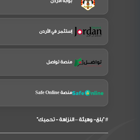
بوابة الاردن
إستثمر في الأردن
منصة تواصل
منصة Safe Online
# "بلغ- وهيئة – النزاهة - تحميك"