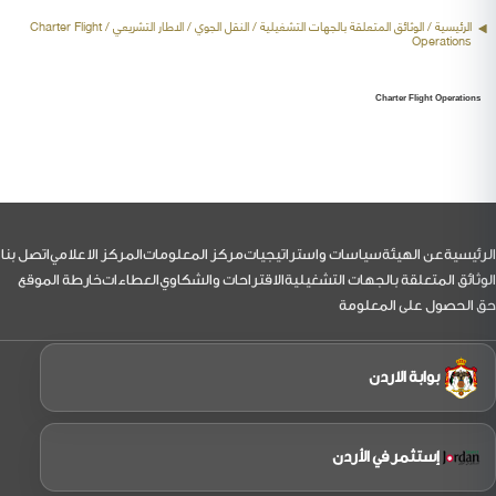
الرئيسية
/ الوثائق المتعلقة بالجهات التشغيلية /
النقل الجوي
/ الاطار التشريعي / Charter Flight
Operations
Charter Flight Operations
لتذييل
الرئيسية
عن الهيئة
سياسات واستراتيجيات
مركز المعلومات
المركز الاعلامي
اتصل بنا
الوثائق المتعلقة بالجهات التشغيلية
الاقتراحات والشكاوي
العطاءات
خارطة الموقع
حق الحصول على المعلومة
بوابة الاردن
إستثمر في الأردن