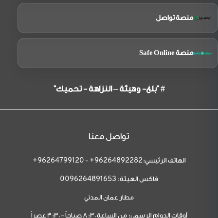
منصة تواصل
منصة Safe Online
# "بلغ- وهيئة – النزاهة - تحميك"
تواصل معنا
الهاتف الرئيسي:
-
96264799120+
96264892282+
فاكس الهيئة:
0096264891653
مطار عمان المدني
أوقات الدوام الرسمي: من الساعة 8:30 صباحاً - 3:30 عصراً