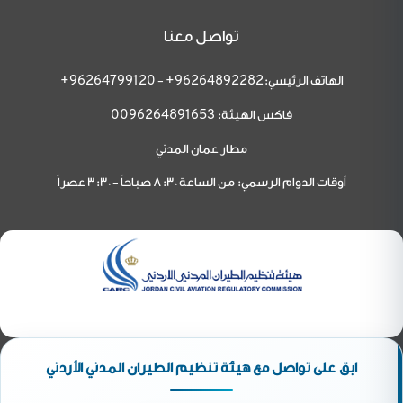
تواصل معنا
الهاتف الرئيسي:
-
96264799120+
96264892282+
فاكس الهيئة:
0096264891653
مطار عمان المدني
أوقات الدوام الرسمي: من الساعة 8:30 صباحاً - 3:30 عصراً
ابق على تواصل مع هيئة تنظيم الطيران المدني الأردني