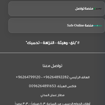
منصة تواصل
منصة Safe Online
# "بلغ- وهيئة – النزاهة - تحميك"
تواصل معنا
الهاتف الرئيسي:
-
96264799120+
96264892282+
فاكس الهيئة:
0096264891653
مطار عمان المدني
أوقات الدوام الرسمي: من الساعة 8:30 صباحاً - 3:30 عصراً