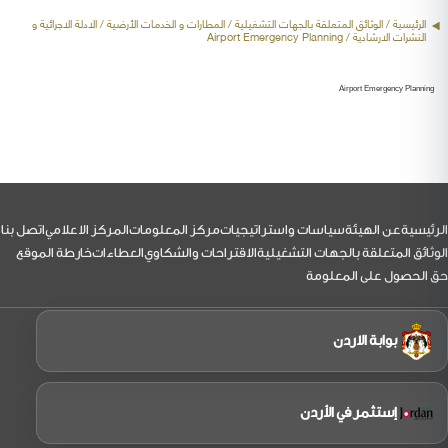
الرئيسية
/ الوثائق المتعلقة بالجهات التشغيلية /
المطارات و الخدمات الأرضية
/ الادلة الاجرائية و
النشرات الارشادية / Airport Emergency Planning
Airport Emergency Planning
لتذييل
الرئيسية
عن الهيئة
سياسات واستراتيجيات
مركز المعلومات
المركز الاعلامي
اتصل بنا
الوثائق المتعلقة بالجهات التشغيلية
الاقتراحات والشكاوي
العطاءات
خارطة الموقع
حق الحصول على المعلومة
بوابة الاردن
إستثمر في الأردن