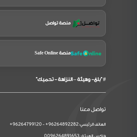
منصة تواصل
منصة Safe Online
# "بلغ- وهيئة – النزاهة - تحميك"
تواصل معنا
الهاتف الرئيسي:
-
96264799120+
96264892282+
فاكس الهيئة:
0096264891653