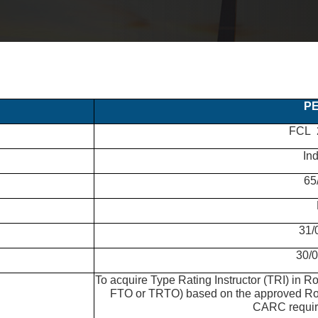
PE
FCL 2
Ind
65
31/
30/
To acquire Type Rating Instructor (TRI) in R
FTO or TRTO) based on the approved Roy
CARC require