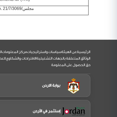
CARC letter No. 21/7/مجلس/3069
التذييل
الرئيسية
عن الهيئة
سياسات واستراتيجيات
مركز المعلومات
ال
الوثائق المتعلقة بالجهات التشغيلية
الاقتراحات والشكاوي
العط
حق الحصول على المعلومة
بوابة الاردن
إستثمر في الأردن