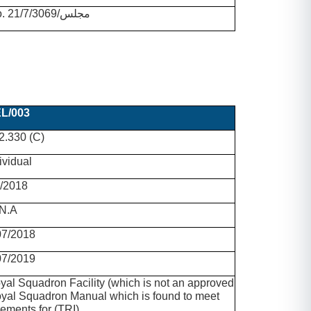
CARC letter No. 21/7/مجلس/3069
L/003
.330 (C)
ividual
/2018
N.A
07/2018
07/2019
oyal Squadron Facility (which is not an approved
al Squadron Manual which is found to meet
ments for (TRI)