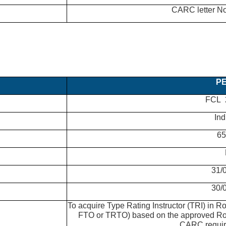
PE
FCL 2
Ind
65
31/
30/
To acquire Type Rating Instructor (TRI) in R
FTO or TRTO) based on the approved Roy
CARC require