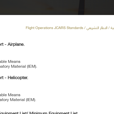
ية
/ الاطار التشريعي / Flight Operations JCARS Standards
 - Airplane.
table Means
atory Material (IEM).
 - Helicopter.
table Means
tory Material (IEM).
ipment List/ Minimum Equipment List.