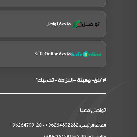
منصة تواصل
منصة Safe Online
# "بلغ- وهيئة – النزاهة - تحميك"
تواصل معنا
الهاتف الرئيسي:
-
96264799120+
96264892282+
فاكس الهيئة: