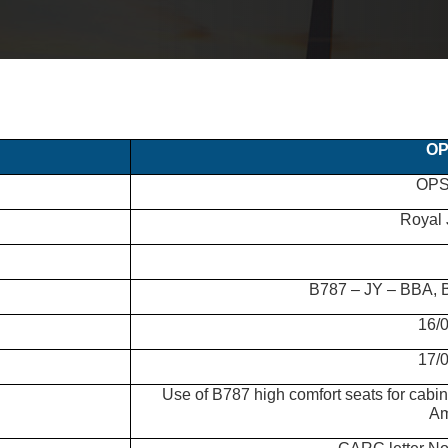
OP
OPS
Royal 
B787 – JY – BBA,
16/
17/
Use of B787 high comfort seats for cabin
Am