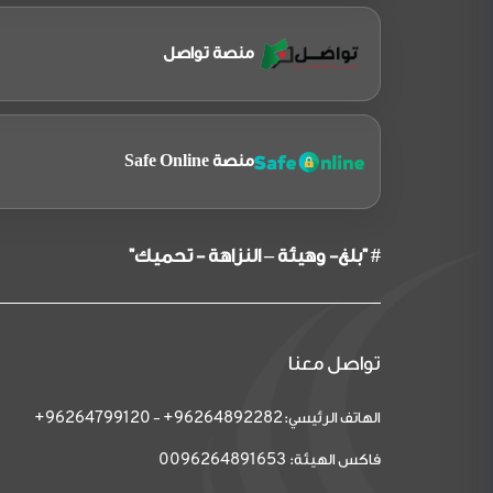
منصة تواصل
منصة Safe Online
# "بلغ- وهيئة – النزاهة - تحميك"
تواصل معنا
الهاتف الرئيسي:
-
96264799120+
96264892282+
فاكس الهيئة:
0096264891653