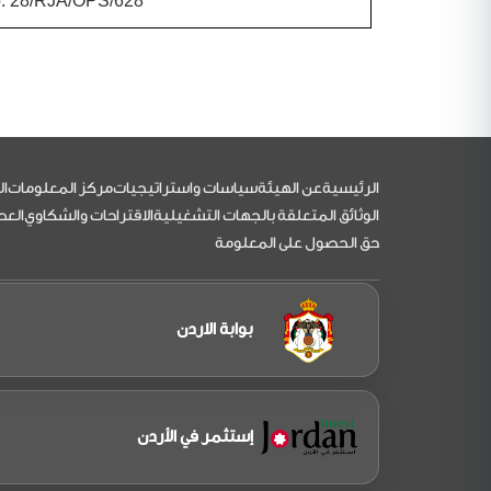
o. 28/RJA/OPS/628
التذييل
الرئيسية
عن الهيئة
سياسات واستراتيجيات
مركز المعلومات
ال
الوثائق المتعلقة بالجهات التشغيلية
الاقتراحات والشكاوي
العط
حق الحصول على المعلومة
بوابة الاردن
إستثمر في الأردن