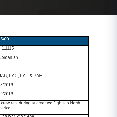
S/001
 1.1115
Jordanian
 BAB, BAC, BAE & BAF
08/2016
09/2016
 crew rest during augmented flights to North
erica