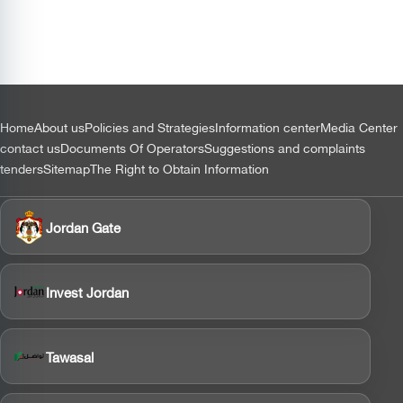
نتائج
دراسة
وقود
الطيران
المستدام
بالشراكة
مع إيكاو
التذييل
Home
About us
Policies and Strategies
Information center
Media Center
contact us
Documents Of Operators
Suggestions and complaints
tenders
Sitemap
The Right to Obtain Information
Jordan Gate
Invest Jordan
Tawasal