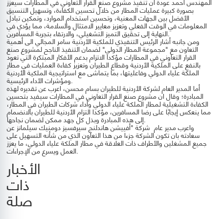
المهندس احمد عودة أن تنفيذ مشروع صنع القرار التعاوني في المطارات سيعزز
بصورة كبيرة عمليات المطار من خلال تحسين الكفاءة، وتسهيل التنسيق
الأفضل بين الجهات المعنية، وتحسين استخدام الموارد، وتمكين تبادل
المعلومات في الوقت الفعلي وتعزيز معايير الامتثال والسلامة، مما يؤدي في
النهاية إلى تحقيق التميز التشغيلي، والارتقاء بتجربة المسافرين.
ومن جانبه أشار الرئيس التنفيذي للملكية الأردنية سامر المجالي الى أهمية
التعاون مع "مجموعة المطار الدولي" لضمان التنفيذ الناجح لمشروع صنع
القرار التعاوني في المطارات مؤكدا الاتزام بدعم الأفكار المبتكرة التي تعود
بالنفع على الملكية الأردنية وقطاع الطيران وتعزيز كفاءة العمليات في مطار
الملكة علياء الدولي وفاعليتها، بما يتماشى مع استراتيجية الملكية الأردنية
ومؤشرات الأداء الرئيسية.
أما المدير العام لشركة الأردنية للطيران بسام محسن، اعرب عن تقديره لهذه
المبادرة؛ وقال ان مشروع صنع القرار التعاوني في المطارات سيفيد بتحسين
الكفاءة التشغيلية لمطار الملكة علياء الدولي وأداء شركات الطيران في المطار،
مما ينعكس إيجابًا على رضا المسافرين، مؤكدا التزام الأردنية للطيران بالانضمام
إلى هذه المبادرة وبذل كل جهد ممكن لضمان نجاحها.
واعرب مدير عام شركة "أفييشن هاندلنج سيرفسيز دومنيك سيلمانز عن
سعادته بان تكون الشركة جزءا من هذا التعاون الذي من شأنه التسهيل على
جميع المشغلين والأطراف ذات العلاقة في مطار الملكة علياء الدولي، ما يعزز
العمل ويسرع من الإجراءات.
الأخبار
ذات
صلة