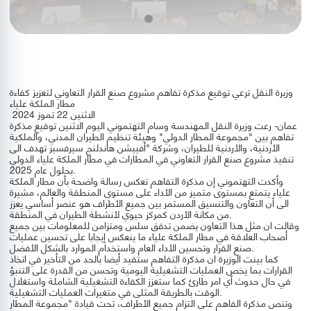
وزيرة النقل ترعي توقيع مذكرة تفاهم مشروع صنع القرار التعاوني لتعزيز كفاءة
مطار الملكة علياء
الاثنين 22 تموز 2024
عمان- رعت وزيرة النقل المهندسة وسام التهتموني اليوم الاثنين توقيع مذكرة
تفاهم بين "مجموعة المطار الدولي" وهيئة تنظيم الطيران المدني، والملكية
الأردنية، والأردنية للطيران، وشركة "أفييشن هاندلنج سيرفسيز تهدف الى
تنفيذ مشروع صنع القرار التعاوني في المطارات في مطار الملكة علياء الدولي
بحلول عام 2025.
وأكدت التهتموني إن مذكرة التفاهم تعكس رسالة واضحة بأن مطار الملكة
علياء يتمتع بمستوى متميز من الأداء على مستوى المنطقة والعالم، مشيرة
الى أن التعاون والتنسيق المستمر بين جميع الأطراف هو عنصر أساسي يعزز
من مكانة الأردن كمركز حيوي لأنشطة الطيران في المنطقة.
وقالت ان مثل هذا التعاون يضمن تدفق سلس ومتزامن للمعلومات بين جميع
أصحاب العلاقة في مطار الملكة علياء ما ينعكس إيجابا على تحسين عمليات
صنع القرار وتحسين الأداء العام واستخدام الموارد بالشكل الأفضل.
كما بينت الوزيرة ان مذكرة التفاهم ستفيد أيضا بالحد من التأخير في اتخاذ
القرارات بما يخص العمليات التشغيلية اليومية وتحسن من القدرة على التنبؤ
في حال حدوث أي امر طارئ كما ستعزز الكفاءة التشغيلية الشاملة واستغلال
الوقت بالطريقة المثلى في متغيرات العمليات التشغيلية.
وتنص مذكرة الفاهم على التزام جميع الأطراف، تحت قيادة "مجموعة المطار