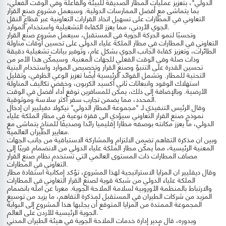
الدولي"، بتعزيز عمليات المطار الصديقة للبيئة والفاعلة وفي الوقت الفعلي،
بما يتماشى مع أفضل الممارسات الدولية. وسيعمل مشروع صنع القرار
التعاوني في المطارات على تسهيل اتخاذ القرارات التعاونية عبر قطاع النقل
الجوي الأردني، مما يعزز الكفاءة التشغيلية واستخدام الموارد.
وتحسبًا لنمو الحركة الجوية في المستقبل، سيعمل مشروع صنع القرار
التعاوني في المطارات في مطار الملكة علياء الدولي على تحسين أوقات مناولة
الطائرات، وتعزيز كفاءة الجانب الجوي بشكل عام، وتوفير بيانات تشغيلية دقيقة
وذات صلة وفي الوقت الفعلي للجهات المعنية. وسيمكّن هذا الأمر من
تحسين القدرة على التنبؤ وصنع القرار وتخصيص الموارد واستخدام البنية
التحتية للمطار. وتشمل الفوائد الرئيسية أيضًا تعزيز الوعي الظرفي، وتقليل
استهلاك الوقود وانبعاثات ثاني أكسيد الكربون، وخفض تكاليف المناولة
الأرضية. وبالإضافة إلى ذلك، يمكن للمسافرين توقع أداء أفضل في الوقت
المحدد، مما يضمن تجارب سفر أكثر سلاسة وموثوقية.
وقال الرئيس التنفيذي لـ "مجموعة المطار الدولي" نيكولا دفيليير ان إدخال
نموذج صنع القرار التعاوني سيؤدي الى قفزة نوعية في مطار الملكة علياء
الدولي، ما يعزز مكانته بوصفه مطارا إقليميا رائدا وصديقًا للمناخ يتماشى مع
معايير الطيران العالمية.
وبين ان مذكرة التفاهم تضمن الالتزام والمشاركة الاستباقية من جانب الجهات
المعنية الرئيسية، مما يمكّن مطار الملكة علياء الدولي من الانضمام قريبًا إلى
مصاف المطارات ذات المستوى العالمي التي تستخدم نظام صنع القرار
التعاوني في المطارات.
وقال ديفليير ان المزايا الاستراتيجية لهذا المشروع، تؤكد إمكانية استفادة مطار
الملكة علياء الدولي من شبكة قوية لصنع القرار التعاوني في المطارات
والارتباط بالمنظمة الأوروبية لسلامة الملاحة الجوية. معربا عن امله بانضمام
المزيد من شركات الطيران في المستقبل لمذكرة التفاهم، ما يزيد من توسيع
المجموعة الممتدة من المزايا المتوقع أن يجلبها هذا المشروع إلى البوابة
الجوية الرئيسية للأردن على العالم.
وبدوره، قال مدير إدارة خدمات الملاحة الجوية في هيئة الطيران المدني