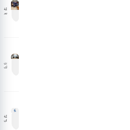
هيئة
تنظيم
الطيران
المدني
تبحث
تعزيز
التعاون
مع
الجانب
الليبي
الأردن
يشارك
في
اجتماع
المجلس
التنفيذي
للمنظمة
العربية
للطيران
المدني
هيئة
الطيران
المدني
تستعرض