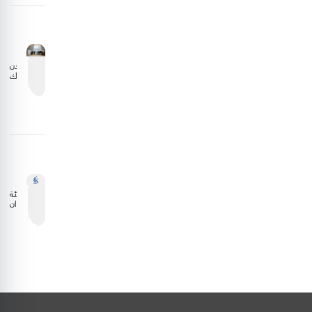
مع
الجانب
الليبي
الأردن
يشارك
في
اجتماع
المجلس
التنفيذي
للمنظمة
العربية
للطيران
المدني
هيئة
الطيران
المدني
تستعرض
نتائج
دراسة
وقود
الطيران
المستدام
بالشراكة
مع إيكاو