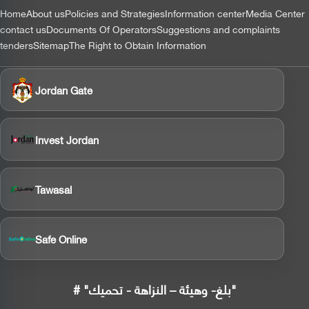
التذييل
Home
About us
Policies and Strategies
Information center
Media Center
contact us
Documents Of Operators
Suggestions and complaints
tenders
Sitemap
The Right to Obtain Information
Jordan Gate
Invest Jordan
Tawasal
Safe Online
# "بلغ- وهيئة – النزاهة - تحميك"