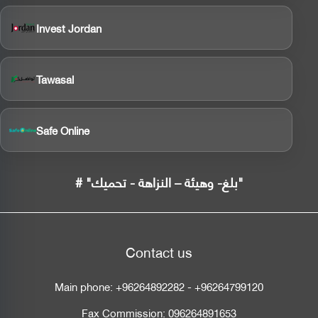
Invest Jordan
Tawasal
Safe Online
# "بلغ- وهيئة – النزاهة - تحميك"
Contact us
Main phone:
+96264892282
-
+96264799120
Fax Commission:
096264891653