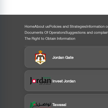
التذييل
Home
About us
Policies and Strategies
Information c
Documents Of Operators
Suggestions and complai
The Right to Obtain Information
Jordan Gate
Invest Jordan
Tawasal