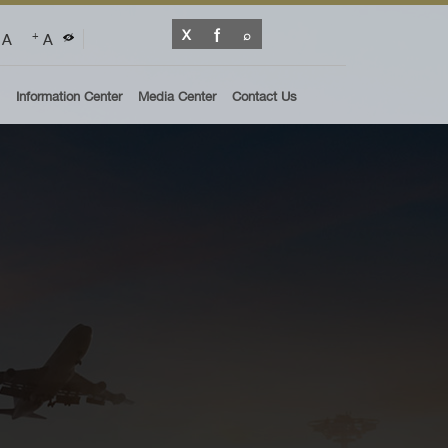
A
A
+
Information Center
Media Center
Contact Us