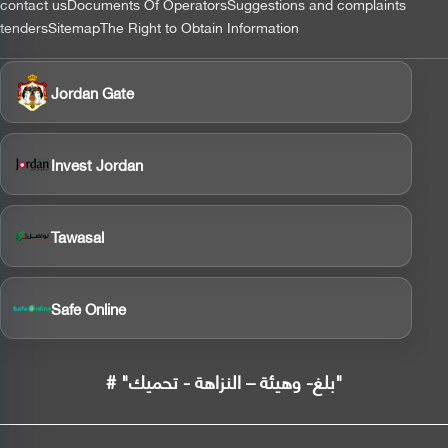
contact us
Documents Of Operators
Suggestions and complaints
tenders
Sitemap
The Right to Obtain Information
Jordan Gate
Invest Jordan
Tawasal
Safe Online
# "بلغ- وهيئة – النزاهة - تحميك"