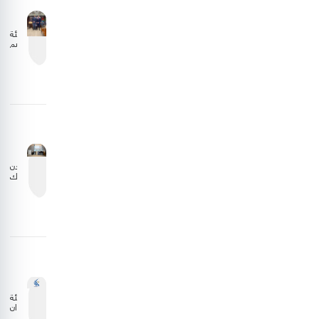
هيئة
تنظيم
الطيران
المدني
تبحث
تعزيز
التعاون
مع
الجانب
الليبي
الأردن
يشارك
في
اجتماع
المجلس
التنفيذي
للمنظمة
العربية
للطيران
المدني
هيئة
الطيران
المدني