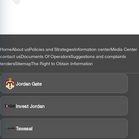
تستعرض
نتائج
دراسة
وقود
الطيران
المستدام
بالشراكة
مع إيكاو
التذييل
Home
About us
Policies and Strategies
Information center
Media Center
contact us
Documents Of Operators
Suggestions and complaints
tenders
Sitemap
The Right to Obtain Information
Jordan Gate
Invest Jordan
Tawasal