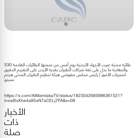
530 طائرة مدنية عبرت الأجواء الأردنية يوم أمس من ضمنها الطائرات القادمة
والمغادرة ما يدل على ثقة شركات الطيران بقدرة الأردن على التقييم الدقيق
لمجريات الأمور | رئيس مجلس مفوضي هيئة تنظيم الطيران المدني هيثم
مستو
https://x.com/AlMamlakaTV/status/1823042685986361521?
t=oaBxXhe4a95aN7aCELj7FA&s=08
الأخبار
ذات
صلة