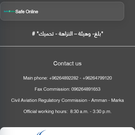
Safe Online
# "بلغ- وهيئة – النزاهة - تحميك"
Contact us
Main phone:
+96264892282
-
+96264799120
Fax Commission:
096264891653
Civil Aviation Regulatory Commission - Amman - Marka
Official working hours: 8:30 a.m. - 3:30 p.m.