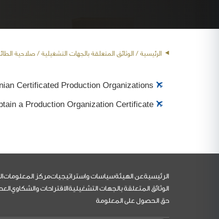
الرئيسية
/ الوثائق المتعلقة بالجهات التشغيلية /
صلاحية الطائ
nian Certificated Production Organizations.
tain a Production Organization Certificate.
التذييل
الرئيسية
عن الهيئة
سياسات واستراتيجيات
مركز المعلومات
ال
الوثائق المتعلقة بالجهات التشغيلية
الاقتراحات والشكاوي
العط
حق الحصول على المعلومة