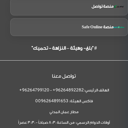
منصة تواصل
منصة Safe Online
# "بلغ- وهيئة – النزاهة - تحميك"
تواصل معنا
الهاتف الرئيسي:
-
96264799120+
96264892282+
فاكس الهيئة:
0096264891653
مطار عمان المدني
أوقات الدوام الرسمي: من الساعة 8:30 صباحاً - 3:30 عصراً