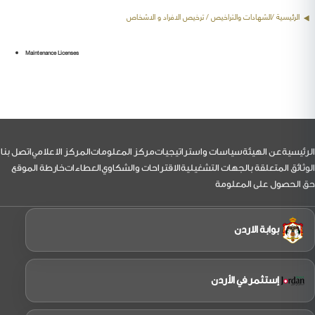
الرئيسية /
الشهادات والتراخيص
/ ترخيص الافراد و الاشخاص
Maintenance Licenses
لتذييل
الرئيسية
عن الهيئة
سياسات واستراتيجيات
مركز المعلومات
المركز الاعلامي
اتصل بنا
الوثائق المتعلقة بالجهات التشغيلية
الاقتراحات والشكاوي
العطاءات
خارطة الموقع
حق الحصول على المعلومة
بوابة الاردن
إستثمر في الأردن