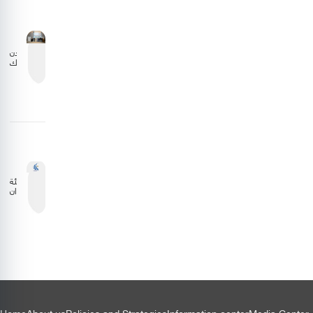
الجانب
الليبي
الأردن
يشارك
في
اجتماع
المجلس
التنفيذي
للمنظمة
العربية
للطيران
المدني
هيئة
الطيران
المدني
تستعرض
نتائج
دراسة
وقود
الطيران
المستدام
بالشراكة
مع إيكاو
Home
About us
Policies and Strategies
Information center
Media Center