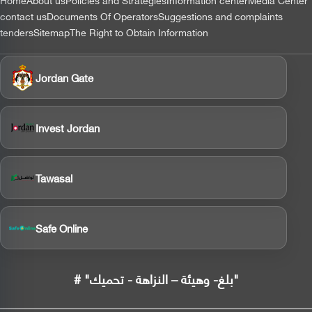
التذييل
contact us
Documents Of Operators
Suggestions and complaints
tenders
Sitemap
The Right to Obtain Information
Jordan Gate
Invest Jordan
Tawasal
Safe Online
# "بلغ- وهيئة – النزاهة - تحميك"