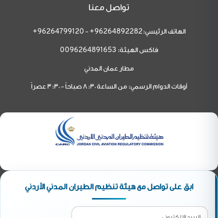
تواصل معنا
الهاتف الرئيسي:
-
96264799120+
96264892282+
فاكس الهيئة:
0096264891653
مطار عمان المدني
أوقات الدوام الرسمي: من الساعة 8:30 صباحاً - 3:30 عصراً
ابق على تواصل مع هيئة تنظيم الطيران المدني الأردني