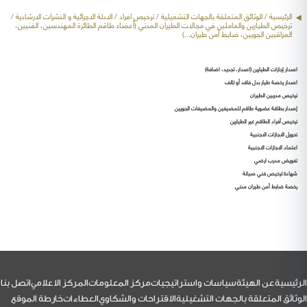
الرئيسية
/ الوثائق المتعلقة بالجهات التشغيلية /
ترخيص افراد
/ الادلة الاجرائية و النشرات الارشادية /
ترخيص الطيارين والعاملين في مجالات الطيران المدني (أعضاء طاقم الطائرة المهندسين، الفنيين،
المراقبين الجويين، ضابط أمن طيران...)
اصدار إجازات الطيارين (اصدار، تجديد، اضافة
)
اصدار رخصة طيار بدل فاقد أو تالف
ترخيص مدربين الطيران
إصدار بطاقة عضوية طاقم للمضيفين والمضيفات الجويين
ترخيص أفراد الطاقم غير الطيارين
تحويل الاجازات الاجنبية
اعتماد الاجازات الاجنبية
تفويض مدرب ارضي
شهادة ترخيص فني صيانة
رخصة ضابط أمن طيران مدني
لتذييل
الرئيسية
عن الهيئة
سياسات واستراتيجيات
مركز المعلومات
المركز الاعلامي
اتصل بنا
الوثائق المتعلقة بالجهات التشغيلية
الاقتراحات والشكاوي
العطاءات
خارطة الموقع