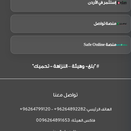
إستثمر في الأردن
منصة تواصل
منصة Safe Online
# "بلغ- وهيئة – النزاهة - تحميك"
تواصل معنا
الهاتف الرئيسي:
-
96264799120+
96264892282+
فاكس الهيئة:
0096264891653