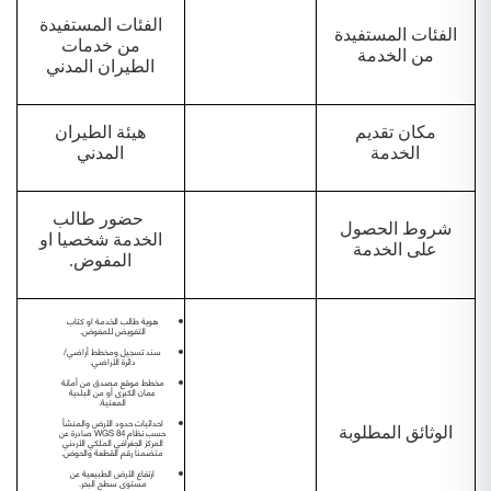
الفئات المستفيدة
الفئات المستفيدة
من خدمات
من الخدمة
الطيران المدني
مكان تقديم
هيئة الطيران
الخدمة
المدني
حضور طالب
شروط الحصول
الخدمة شخصيا او
على الخدمة
المفوض.
هوية طالب الخدمة او كتاب
التفويض للمفوض.
سند تسجيل ومخطط أراضي/
دائرة الأراضي.
مخطط موقع مصدق من أمانة
عمان الكبرى أو من البلدية
المعنية.
احداثيات حدود الأرض والمنشأ
الوثائق المطلوبة
حسب نظام 84 WGS صادرة عن
المركز الجغرافي الملكي الأردني
متضمنا رقم القطعة والحوض.
ارتفاع الأرض الطبيعية عن
مستوى سطح البحر.