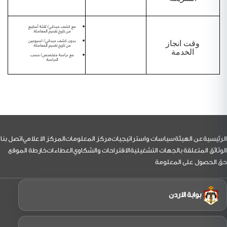
مع كشف ميداني/ ثلاثة أسابيع
من تاريخ تقديم المعاملة.
بدون كشف ميداني/ اسبوعين
وقت انجاز
من تاريخ تقديم المعاملة.
الخدمة
مع دراسة متخصص/ حسب
الدراسة.
لتذييل
الرئيسية
عن الهيئة
سياسات واستراتيجيات
مركز المعلومات
المركز الاعلامي
اتصل بنا
الوثائق المتعلقة بالجهات التشغيلية
الاقتراحات والشكاوي
العطاءات
خارطة الموقع
حق الحصول على المعلومة
بوابة الاردن