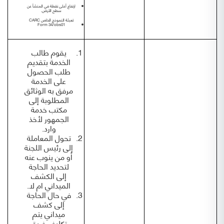
ارتفاع أعلى نقطة في المنشأ عن
سطح الأرض.
تعبئة النموذج الخاص CARC
Form 34/obs01
يقوم طالب
الخدمة بتقديم
طلب الحصول
على الخدمة
مرفق به الوثائق
المطلوبة إلى
مكتب خدمة
الجمهور لأخذ
وارد.
تحول المعاملة
إلى رئيس اللجنة
أو من ينوب عنه
لتحديد الحاجة
إلى الكشف
الميداني ام لا.
في حال الحاجة
إلى كشف
ميداني يتم
تكليف فريق